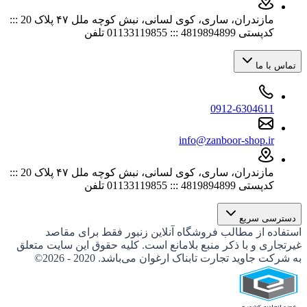
مازندران، ساری، کوی لسانی، نبش کوچه ملل ۴۷ پلاک 20 :::
کدپستی 4819894899 ::: 01133119855 تلفن
تماس با ما
0912-6304611
info@zanboor-shop.ir
مازندران، ساری، کوی لسانی، نبش کوچه ملل ۴۷ پلاک 20 :::
کدپستی 4819894899 ::: 01133119855 تلفن
دسترسی سریع
استفاده از مطالب فروشگاه آنلاین زنبور فقط برای مقاصد
غیرتجاری و با ذکر منبع بلامانع است. کلیه حقوق این سایت متعلق
به شرکت جاوید تجارت تابناک ارغوان می‌باشد. 2020 - 2026©